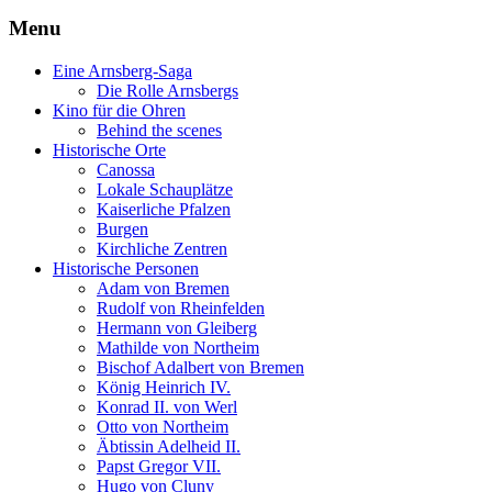
Menu
Eine Arnsberg-Saga
Die Rolle Arnsbergs
Kino für die Ohren
Behind the scenes
Historische Orte
Canossa
Lokale Schauplätze
Kaiserliche Pfalzen
Burgen
Kirchliche Zentren
Historische Personen
Adam von Bremen
Rudolf von Rheinfelden
Hermann von Gleiberg
Mathilde von Northeim
Bischof Adalbert von Bremen
König Heinrich IV.
Konrad II. von Werl
Otto von Northeim
Äbtissin Adelheid II.
Papst Gregor VII.
Hugo von Cluny