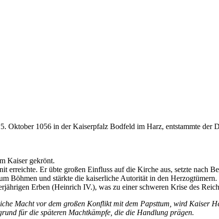
5. Oktober 1056 in der Kaiserpfalz Bodfeld im Harz, entstammte der Dyn
m Kaiser gekrönt.
Zenit erreichte. Er übte großen Einfluss auf die Kirche aus, setzte nach 
tum Böhmen und stärkte die kaiserliche Autorität in den Herzogtümern.
erjährigen Erben (Heinrich IV.), was zu einer schweren Krise des Reiche
rliche Macht vor dem großen Konflikt mit dem Papsttum, wird Kaiser He
ergrund für die späteren Machtkämpfe, die die Handlung prägen.