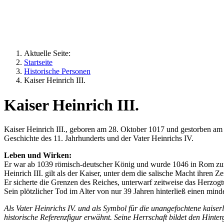
Die Lanze Gottes
Aktuelle Seite:
Startseite
Historische Personen
Kaiser Heinrich III.
Kaiser Heinrich III.
Kaiser Heinrich III., geboren am 28. Oktober 1017 und gestorben am 
Geschichte des 11. Jahrhunderts und der Vater Heinrichs IV.
Leben und Wirken:
Er war ab 1039 römisch-deutscher König und wurde 1046 in Rom zu
Heinrich III. gilt als der Kaiser, unter dem die salische Macht ihren 
Er sicherte die Grenzen des Reiches, unterwarf zeitweise das Herzog
Sein plötzlicher Tod im Alter von nur 39 Jahren hinterließ einen mind
Als Vater Heinrichs IV. und als Symbol für die unangefochtene kaise
historische Referenzfigur erwähnt. Seine Herrschaft bildet den Hint