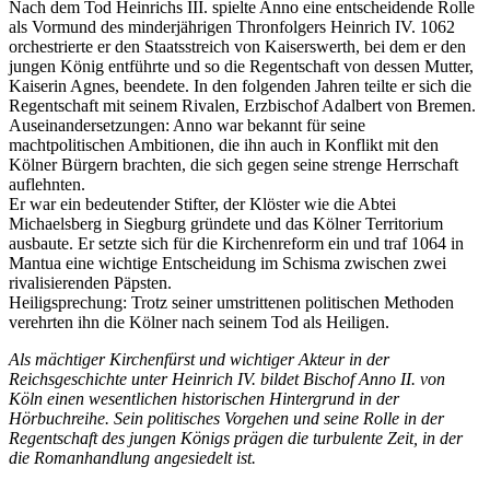
Nach dem Tod Heinrichs III. spielte Anno eine entscheidende Rolle
als Vormund des minderjährigen Thronfolgers Heinrich IV. 1062
orchestrierte er den Staatsstreich von Kaiserswerth, bei dem er den
jungen König entführte und so die Regentschaft von dessen Mutter,
Kaiserin Agnes, beendete. In den folgenden Jahren teilte er sich die
Regentschaft mit seinem Rivalen, Erzbischof Adalbert von Bremen.
Auseinandersetzungen: Anno war bekannt für seine
machtpolitischen Ambitionen, die ihn auch in Konflikt mit den
Kölner Bürgern brachten, die sich gegen seine strenge Herrschaft
auflehnten.
Er war ein bedeutender Stifter, der Klöster wie die Abtei
Michaelsberg in Siegburg gründete und das Kölner Territorium
ausbaute. Er setzte sich für die Kirchenreform ein und traf 1064 in
Mantua eine wichtige Entscheidung im Schisma zwischen zwei
rivalisierenden Päpsten.
Heiligsprechung: Trotz seiner umstrittenen politischen Methoden
verehrten ihn die Kölner nach seinem Tod als Heiligen.
Als mächtiger Kirchenfürst und wichtiger Akteur in der
Reichsgeschichte unter Heinrich IV. bildet Bischof Anno II. von
Köln einen wesentlichen historischen Hintergrund in der
Hörbuchreihe. Sein politisches Vorgehen und seine Rolle in der
Regentschaft des jungen Königs prägen die turbulente Zeit, in der
die Romanhandlung angesiedelt ist.