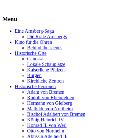
Menu
Eine Arnsberg-Saga
Die Rolle Arnsbergs
Kino für die Ohren
Behind the scenes
Historische Orte
Canossa
Lokale Schauplätze
Kaiserliche Pfalzen
Burgen
Kirchliche Zentren
Historische Personen
Adam von Bremen
Rudolf von Rheinfelden
Hermann von Gleiberg
Mathilde von Northeim
Bischof Adalbert von Bremen
König Heinrich IV.
Konrad II. von Werl
Otto von Northeim
Äbtissin Adelheid II.